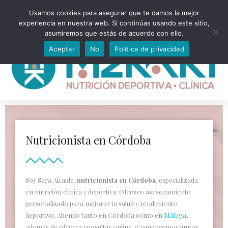
Usamos cookies para asegurar que te damos la mejor
experiencia en nuestra web. Si continúas usando este sitio,
asumiremos que estás de acuerdo con ello.
Aceptar
No
Política de privacidad
Nutricionista en Córdoba
Soy Sara Alcaide,
nutricionista en Córdoba
, especializada
en nutrición clínica y deportiva. Ofrezco asesoramiento
personalizado para mejorar tu salud y rendimiento
deportivo. Atiendo tanto en Córdoba como en
Málaga
,
además de ofrecer consultas online. ¡Comencemos juntos