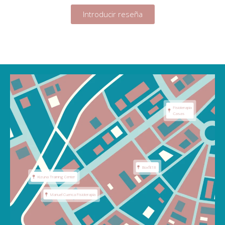
Introducir reseña
Fisioterapia
Casas
Boxfit18
Kizuna Training Center
Manuel Cuenca Fisioterapia